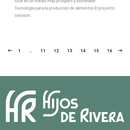
rural en un medio más próspero y sostenible.
Tecnología para la producción de alimentos El proyecto
consiste…
1
…
11
12
13
14
15
16