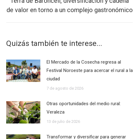
Terra de Baronceli, diversificación y cadena
Publicación
de valor en torno a un complejo gastronómico
siguiente:
Quizás también te interese...
El Mercado de la Cosecha regresa al
Festival Noroeste para acercar el rural a la
ciudad
7 de agosto de 2026
Otras oportunidades del medio rural:
Veraleza
13 de julio de 2026
Transformar y diversificar para generar