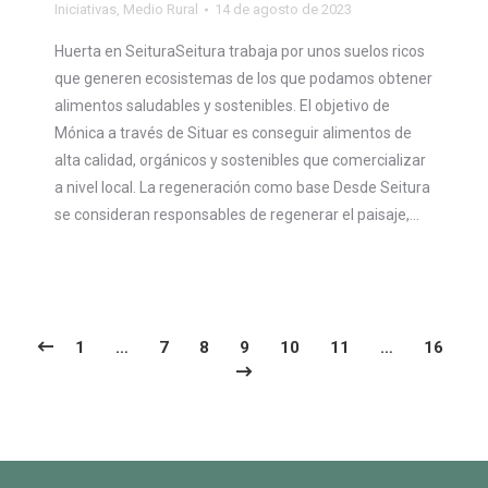
Iniciativas
,
Medio Rural
14 de agosto de 2023
Huerta en SeituraSeitura trabaja por unos suelos ricos
que generen ecosistemas de los que podamos obtener
alimentos saludables y sostenibles. El objetivo de
Mónica a través de Situar es conseguir alimentos de
alta calidad, orgánicos y sostenibles que comercializar
a nivel local. La regeneración como base Desde Seitura
se consideran responsables de regenerar el paisaje,…
1
…
7
8
9
10
11
…
16