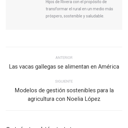
Hijos de Rivera con el propósito de
transformar el rural en un medio más
próspero, sostenible y saludable.
Navegación
ANTERIOR
entre
Las vacas gallegas se alimentan en América
Publicación
publicaciones
anterior:
SIGUIENTE
Modelos de gestión sostenibles para la
Publicación
agricultura con Noelia López
siguiente: