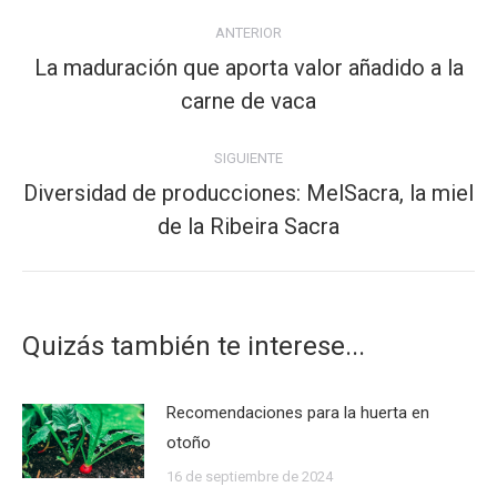
Navegación
ANTERIOR
entre
La maduración que aporta valor añadido a la
publicaciones
Publicación
carne de vaca
anterior:
SIGUIENTE
Diversidad de producciones: MelSacra, la miel
Publicación
de la Ribeira Sacra
siguiente:
Quizás también te interese...
Recomendaciones para la huerta en
otoño
16 de septiembre de 2024