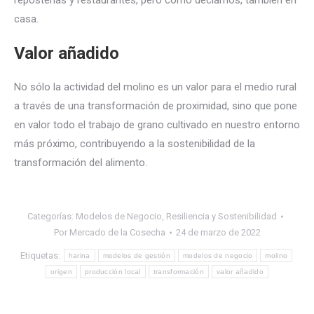
reposterías y restaurantes, pero como decíamos, también en
casa.
Valor añadido
No sólo la actividad del molino es un valor para el medio rural
a través de una transformación de proximidad, sino que pone
en valor todo el trabajo de grano cultivado en nuestro entorno
más próximo, contribuyendo a la sostenibilidad de la
transformación del alimento.
Categorías:
Modelos de Negocio
,
Resiliencia y Sostenibilidad
Por
Mercado de la Cosecha
24 de marzo de 2022
Etiquetas:
harina
modelos de gestión
modelos de negocio
molino
origen
producción local
transformación
valor añadido