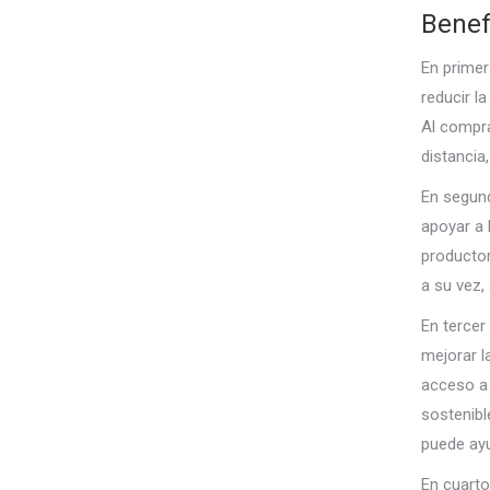
Benef
En primer
reducir l
Al compra
distancia
En segund
apoyar a 
productor
a su vez,
En tercer
mejorar l
acceso a 
sostenibl
puede ayu
En cuarto