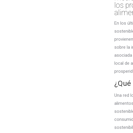
los pr
alimen
En los úl
sostenib
provienen
sobre la 
asociada 
local de 
prosperid
¿Qué 
Una red l
alimentos
sostenibl
consumido
sostenibil