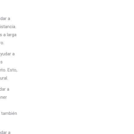
udar a
istancia.
s a larga
ro.
ayudar a
os
to. Esto,
ral.
dar a
ener
y también
udar a