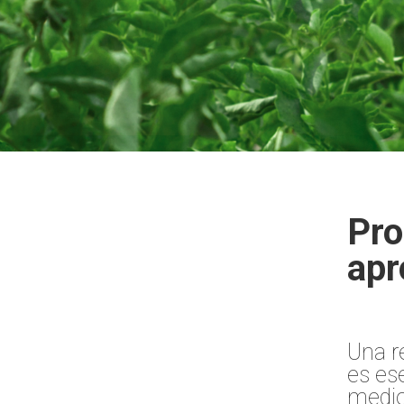
Pro
apr
Una r
es ese
medio 