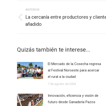
Navegación
ANTERIOR
entre
La cercanía entre productores y clien
publicaciones
Publicación
añadido
anterior:
Quizás también te interese...
El Mercado de la Cosecha regresa
al Festival Noroeste para acercar
el rural a la ciudad
7 de agosto de 2026
Innovación, eficiencia y visión de
futuro desde Ganadería Pazos