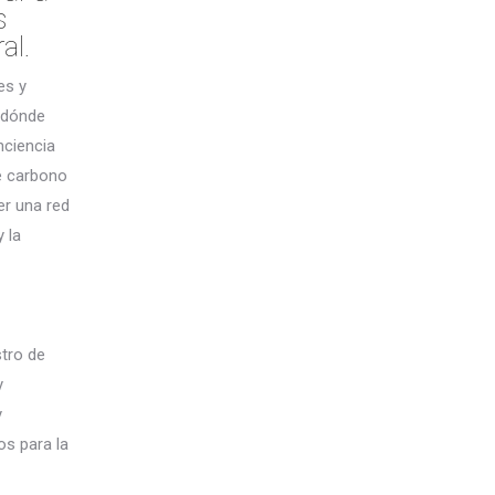
s
al.
es y
 dónde
nciencia
de carbono
er una red
 la
tro de
y
y
os para la