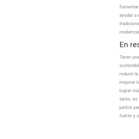
fomentar 
ayudar a 
tradicion
resilienc
En r
Tener una
sostenibi
reducir l
mejorar l
lograr mú
tanto, es
juntos pa
fuerte y s