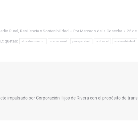
edio Rural
,
Resiliencia y Sostenibilidad
Por
Mercado de la Cosecha
25 de
Etiquetas:
abastecimiento
medio rural
prosperidad
red local
sostenibilidad
cto impulsado por Corporación Hijos de Rivera con el propósito de trans