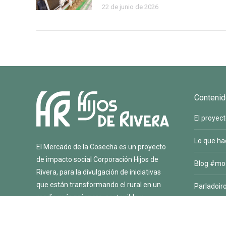
22 de junio de 2026
Contenid
El proyec
Lo que h
El Mercado de la Cosecha es un proyecto
de impacto social
Corporación Hijos de
Blog #mo
Rivera
, para la divulgación de iniciativas
que están transformando el rural en un
Parladoir
medio más próspero, sostenible y
Contacto
saludable que genera bienestar.