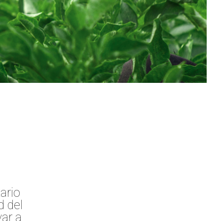
ario
d del
yar a