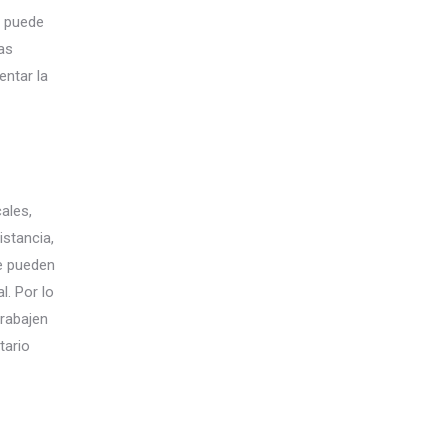
e puede
as
entar la
ales,
istancia,
se pueden
l. Por lo
trabajen
tario