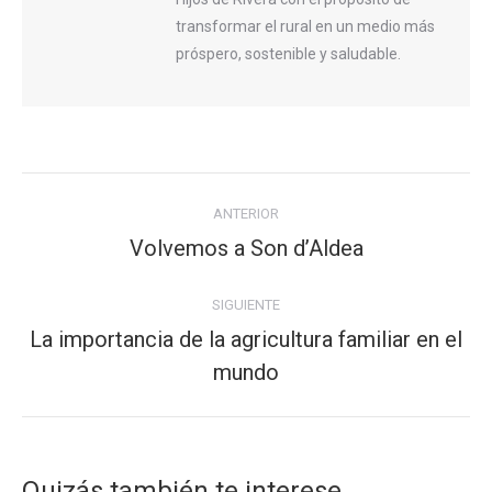
transformar el rural en un medio más
próspero, sostenible y saludable.
Navegación
ANTERIOR
entre
Volvemos a Son d’Aldea
Publicación
publicaciones
anterior:
SIGUIENTE
La importancia de la agricultura familiar en el
Publicación
mundo
siguiente:
Quizás también te interese...