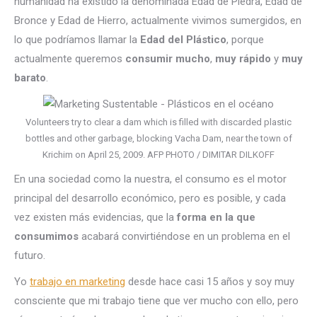
humanidad ha existido la denominada Edad de Piedra, Edad de
Bronce y Edad de Hierro, actualmente vivimos sumergidos, en
lo que podríamos llamar la
Edad del Plástico
, porque
actualmente queremos
consumir mucho
,
muy rápido
y
muy
barato
.
Volunteers try to clear a dam which is filled with discarded plastic
bottles and other garbage, blocking Vacha Dam, near the town of
Krichim on April 25, 2009. AFP PHOTO / DIMITAR DILKOFF
En una sociedad como la nuestra, el consumo es el motor
principal del desarrollo económico, pero es posible, y cada
vez existen más evidencias, que la
forma en la que
consumimos
acabará convirtiéndose en un problema en el
futuro.
Yo
trabajo en marketing
desde hace casi 15 años y soy muy
consciente que mi trabajo tiene que ver mucho con ello, pero