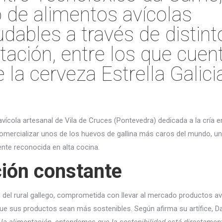
o de alimentos avícolas
udables a través de distint
tación, entre los que cuen
la cerveza Estrella Galici
vícola artesanal de Vila de Cruces (Pontevedra) dedicada a la cría en
comercializar unos de los huevos de gallina más caros del mundo, u
te reconocida en alta cocina.
ción constante
 del rural gallego, comprometida con llevar al mercado productos a
 que sus productos sean más sostenibles. Según afirma su artífice, Da