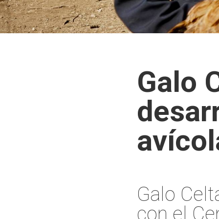
Galo C
desarr
avíco
Galo Celt
con el Ce