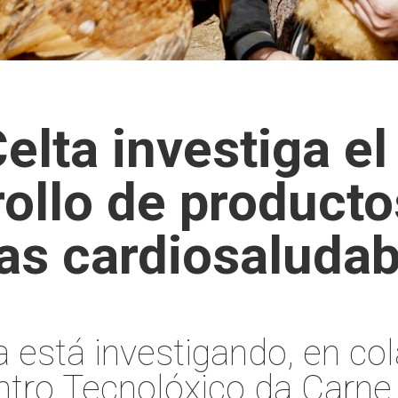
elta investiga el
ollo de producto
las cardiosaludab
a está investigando, en co
ntro Tecnolóxico da Carne,