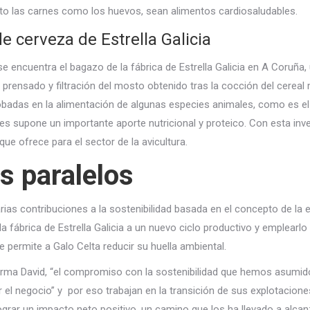
anto las carnes como los huevos, sean alimentos cardiosaludables.
e cerveza de Estrella Galicia
se encuentra el bagazo de la fábrica de Estrella Galicia en A Coruña
 prensado y filtración del mosto obtenido tras la cocción del cerea
obadas en la alimentación de algunas especies animales, como es el
es supone un importante aporte nutricional y proteico. Con esta inv
 que ofrece para el sector de la avicultura.
s paralelos
rias contribuciones a la sostenibilidad basada en el concepto de la 
 la fábrica de Estrella Galicia a un nuevo ciclo productivo y emplear
 permite a Galo Celta reducir su huella ambiental.
irma David, “el compromiso con la sostenibilidad que hemos asumido
 el negocio” y por eso trabajan en la transición de sus explotacion
grar un impacto neto positivo, un camino que los ha llevado a alcan