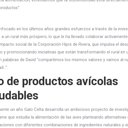
la alimentación, entendemos que la sostenibilidad está directament
 productos
”.
nfocado en los últimos años grandes esfuerzos a través de la invest
n a un rural más próspero; lo que le ha llevado colaborar activament
impacto social de la Corporación Hijos de Rivera, que impulsa el de
ando y promocionando iniciativas que están transformando el rural e
en palabras de David “compartimos los mismos valores y vamos al ru
ad…”.
o de productos avícolas
ludables
te un año Galo Celta desarrolla un ambicioso proyecto de investi
ne que estudia la alimentación de las aves planteando alternativas 
aciones con diferentes combinaciones de ingredientes naturales y si