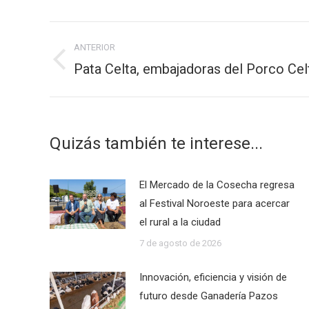
Navegación
ANTERIOR
entre
Pata Celta, embajadoras del Porco Cel
Publicación
publicaciones
anterior:
Quizás también te interese...
El Mercado de la Cosecha regresa
al Festival Noroeste para acercar
el rural a la ciudad
7 de agosto de 2026
Innovación, eficiencia y visión de
futuro desde Ganadería Pazos