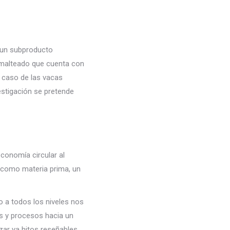
, un subproducto
l malteado que cuenta con
 caso de las vacas
estigación se pretende
economía circular al
lo como materia prima, un
 a todos los niveles nos
es y procesos hacia un
zar ya hitos reseñables