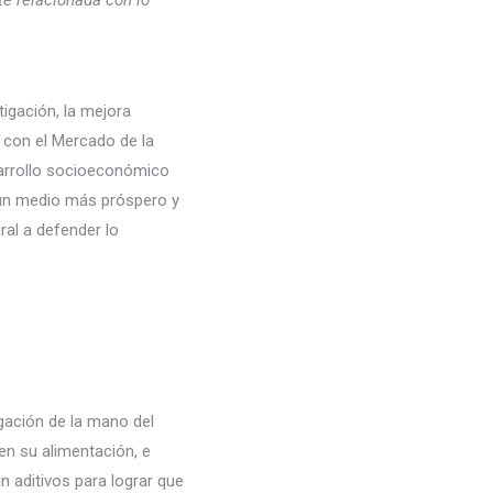
e relacionada con lo
igación, la mejora
e con el Mercado de la
sarrollo socioeconómico
n un medio más próspero y
ral a defender lo
gación de la mano del
en su alimentación, e
n aditivos para lograr que