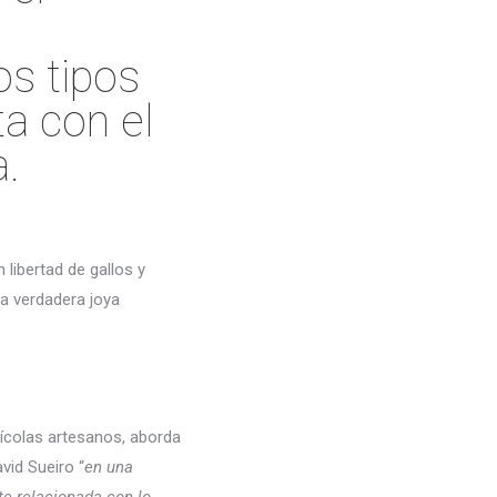
os tipos
ta con el
a.
 libertad de gallos y
na verdadera joya
vícolas artesanos, aborda
vid Sueiro “
en una