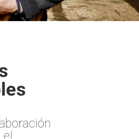
s
les
laboración
 el