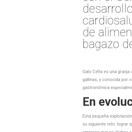
desarroll
cardiosal
de alimen
bagazo de 
Galo Celta es una granja a
gallinas, y conocida por 
gastronómica especialmen
En evolu
Esta pequeña explotación
su siguiente reto: lograr