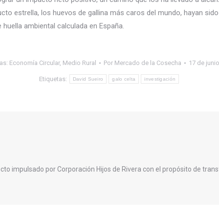
cto estrella, los huevos de gallina más caros del mundo, hayan sid
de huella ambiental calculada en España.
ías:
Economía Circular
,
Medio Rural
Por
Mercado de la Cosecha
17 de juni
Etiquetas:
David Sueiro
galo celta
investigación
cto impulsado por Corporación Hijos de Rivera con el propósito de trans