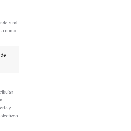
ndo rural.
gica como
 de
ribuían
la
erta y
olectivos