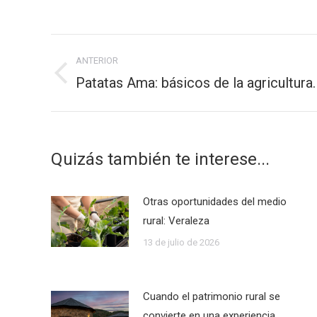
Navegación
ANTERIOR
entre
Patatas Ama: básicos de la agricultura.
Publicación
publicaciones
anterior:
Quizás también te interese...
Otras oportunidades del medio
rural: Veraleza
13 de julio de 2026
Cuando el patrimonio rural se
convierte en una experiencia