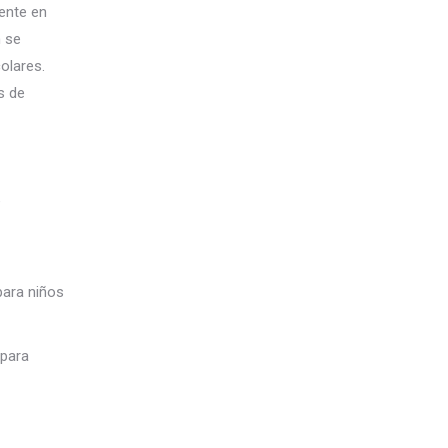
ente en
n se
olares.
s de
e
para niños
 para