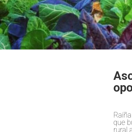
Aso
opo
Raíña
que b
rural 