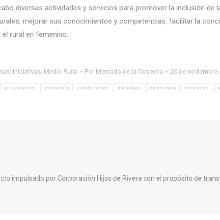
cabo diversas actividades y servicios para promover la inclusión de l
urales, mejorar sus conocimientos y competencias, facilitar la conci
 el rural en femenino.
rías:
Iniciativas
,
Medio Rural
Por
Mercado de la Cosecha
20 de noviembre 
actualización
asociación
colaboración
iniciativas
medio rural
mercados
p
cto impulsado por Corporación Hijos de Rivera con el propósito de trans