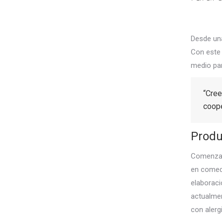
Desde una
Con este 
medio par
“Cree
coope
Produ
Comenzaro
en comedo
elaboraci
actualme
con alergi