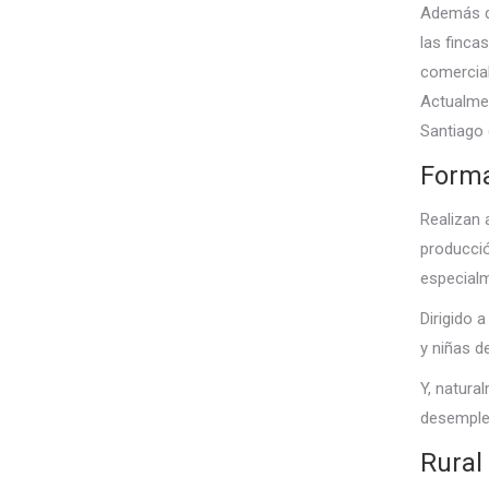
Además de
las finca
comercial
Actualmen
Santiago
Forma
Realizan 
producció
especialm
Dirigido 
y niñas 
Y, natura
desemplea
Rural