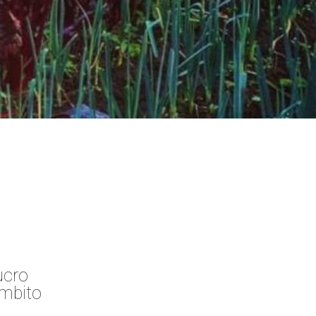
ucro
ámbito