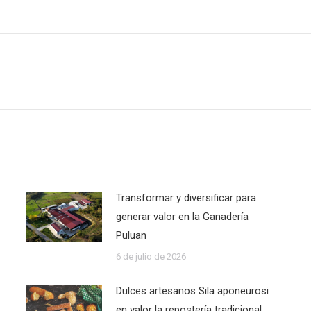
Publicación
siguiente:
Transformar y diversificar para
generar valor en la Ganadería
Puluan
6 de julio de 2026
Dulces artesanos Sila aponeurosi
en valor la repostería tradicional