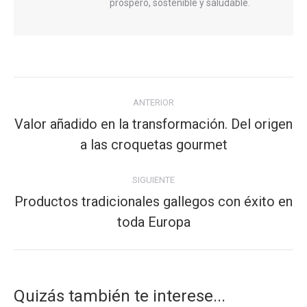
próspero, sostenible y saludable.
Navegación
ANTERIOR
entre
Valor añadido en la transformación. Del origen
publicaciones
Publicación
a las croquetas gourmet
anterior:
SIGUIENTE
Productos tradicionales gallegos con éxito en
Publicación
toda Europa
siguiente:
Quizás también te interese...