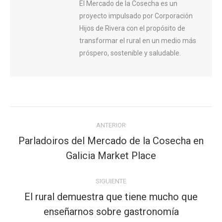
El Mercado de la Cosecha es un
proyecto impulsado por Corporación
Hijos de Rivera con el propósito de
transformar el rural en un medio más
próspero, sostenible y saludable.
Navegación
ANTERIOR
entre
Parladoiros del Mercado de la Cosecha en
publicaciones
Publicación
Galicia Market Place
anterior:
SIGUIENTE
El rural demuestra que tiene mucho que
Publicación
enseñarnos sobre gastronomía
siguiente: