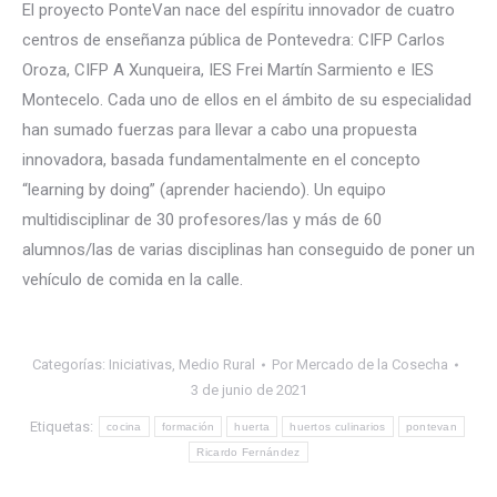
El proyecto PonteVan nace del espíritu innovador de cuatro
centros de enseñanza pública de Pontevedra: CIFP Carlos
Oroza, CIFP A Xunqueira, IES Frei Martín Sarmiento e IES
Montecelo. Cada uno de ellos en el ámbito de su especialidad
han sumado fuerzas para llevar a cabo una propuesta
innovadora, basada fundamentalmente en el concepto
“learning by doing” (aprender haciendo). Un equipo
multidisciplinar de 30 profesores/las y más de 60
alumnos/las de varias disciplinas han conseguido de poner un
vehículo de comida en la calle.
Categorías:
Iniciativas
,
Medio Rural
Por
Mercado de la Cosecha
3 de junio de 2021
Etiquetas:
cocina
formación
huerta
huertos culinarios
pontevan
Ricardo Fernández