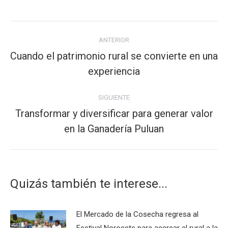
Navegación
ANTERIOR
entre
Cuando el patrimonio rural se convierte en una
publicaciones
Publicación
experiencia
anterior:
SIGUIENTE
Transformar y diversificar para generar valor
Publicación
en la Ganadería Puluan
siguiente:
Quizás también te interese...
El Mercado de la Cosecha regresa al