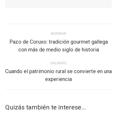
Navegación
ANTERIOR
entre
Pazo de Coruxo: tradición gourmet gallega
publicaciones
Publicación
con más de medio siglo de historia
anterior:
SIGUIENTE
Cuando el patrimonio rural se convierte en una
Publicación
experiencia
siguiente:
Quizás también te interese...