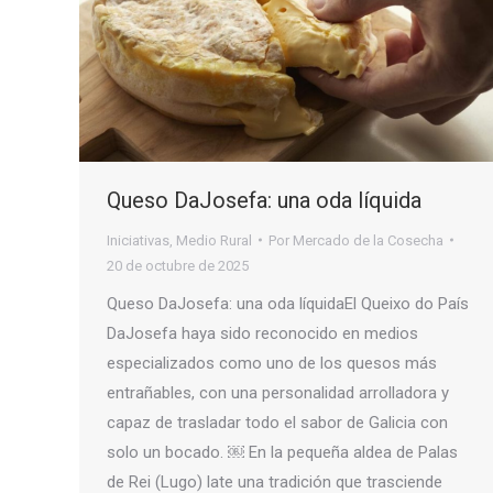
Queso DaJosefa: una oda líquida
Iniciativas
,
Medio Rural
Por
Mercado de la Cosecha
20 de octubre de 2025
Queso DaJosefa: una oda líquidaEl Queixo do País
DaJosefa haya sido reconocido en medios
especializados como uno de los quesos más
entrañables, con una personalidad arrolladora y
capaz de trasladar todo el sabor de Galicia con
solo un bocado. ￼ En la pequeña aldea de Palas
de Rei (Lugo) late una tradición que trasciende